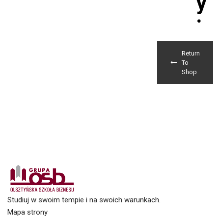
y
.
Return
To
Shop
Studiuj w swoim tempie i na swoich warunkach.
Mapa strony