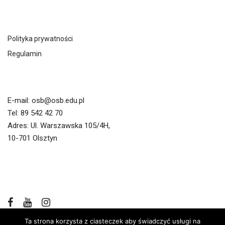
Linki
Polityka prywatności
Regulamin
Kontakt
E-mail:
osb@osb.edu.pl
Tel:
89 542 42 70
Adres: Ul. Warszawska 105/4H,
10-701 Olsztyn
Socialmedia
Ta strona korzysta z ciasteczek aby świadczyć usługi na